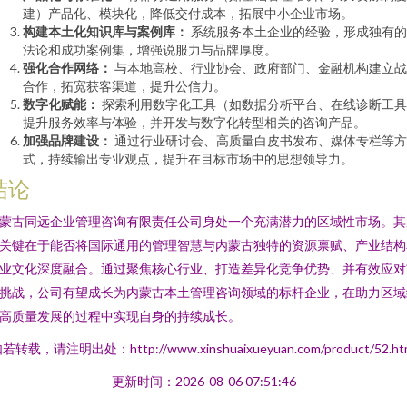
建）产品化、模块化，降低交付成本，拓展中小企业市场。
构建本土化知识库与案例库：
系统服务本土企业的经验，形成独有的
法论和成功案例集，增强说服力与品牌厚度。
强化合作网络：
与本地高校、行业协会、政府部门、金融机构建立战
合作，拓宽获客渠道，提升公信力。
数字化赋能：
探索利用数字化工具（如数据分析平台、在线诊断工具
提升服务效率与体验，并开发与数字化转型相关的咨询产品。
加强品牌建设：
通过行业研讨会、高质量白皮书发布、媒体专栏等方
式，持续输出专业观点，提升在目标市场中的思想领导力。
结论
蒙古同远企业管理咨询有限责任公司身处一个充满潜力的区域性市场。其
关键在于能否将国际通用的管理智慧与内蒙古独特的资源禀赋、产业结构
业文化深度融合。通过聚焦核心行业、打造差异化竞争优势、并有效应对
挑战，公司有望成长为内蒙古本土管理咨询领域的标杆企业，在助力区域
高质量发展的过程中实现自身的持续成长。
若转载，请注明出处：http://www.xinshuaixueyuan.com/product/52.ht
更新时间：2026-08-06 07:51:46