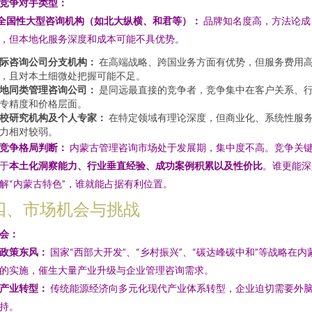
. 竞争对手类型：
全国性大型咨询机构（如北大纵横、和君等）：
品牌知名度高，方法论成
，但本地化服务深度和成本可能不具优势。
际咨询公司分支机构：
在高端战略、跨国业务方面有优势，但服务费用
，且对本土细微处把握可能不足。
地同类管理咨询公司：
是同远最直接的竞争者，竞争集中在客户关系、
专精度和价格层面。
校研究机构及个人专家：
在特定领域有理论深度，但商业化、系统性服
力相对较弱。
. 竞争格局判断：
内蒙古管理咨询市场处于发展期，集中度不高。竞争关
于
本土化洞察能力、行业垂直经验、成功案例积累以及性价比
。谁更能深
解“内蒙古特色”，谁就能占据有利位置。
四、市场机会与挑战
会：
政策东风：
国家“西部大开发”、“乡村振兴”、“碳达峰碳中和”等战略在内
的实施，催生大量产业升级与企业管理咨询需求。
产业转型：
传统能源经济向多元化现代产业体系转型，企业迫切需要外
持。