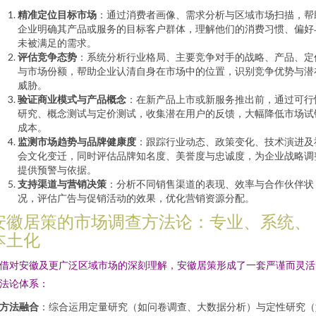
精准定位目标市场
：通过消费者画像、需求分析与区域市场扫描，帮
企业明确其产品或服务的目标客户群体，理解他们的消费习惯、偏好
未被满足的需求。
评估竞争态势
：系统分析行业格局、主要竞争对手的战略、产品、定
与市场份额，帮助企业认清自身在市场中的位置，识别竞争优势与潜
威胁。
验证商业模式与产品概念
：在新产品上市或新服务推出前，通过可行
研究、概念测试与定价测试，收集潜在用户的反馈，大幅降低市场试
成本。
监测市场趋势与品牌健康度
：跟踪行业动态、政策变化、技术演进及
会文化变迁，同时评估品牌知名度、美誉度与忠诚度，为企业战略调
提供预警与依据。
支持渠道与营销决策
：分析不同销售渠道的表现、效率与合作伙伴状
况，评估广告与促销活动的效果，优化营销资源分配。
安徽居策的市场调查方法论：专业、系统、
本土化
借对安徽及更广泛区域市场的深刻理解，安徽居策形成了一套严谨而灵活
法论体系：
方法融合
：综合运用定量研究（如问卷调查、大数据分析）与定性研究（