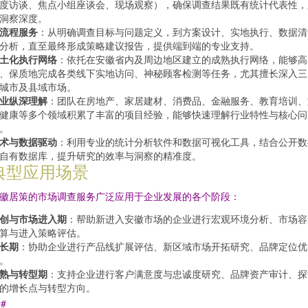
度访谈、焦点小组座谈会、现场观察），确保调查结果既有统计代表性，
洞察深度。
流程服务
：从明确调查目标与问题定义，到方案设计、实地执行、数据清
分析，直至最终形成策略建议报告，提供端到端的专业支持。
土化执行网络
：依托在安徽省内及周边地区建立的成熟执行网络，能够高
、保质地完成各类线下实地访问、神秘顾客检测等任务，尤其擅长深入三
城市及县域市场。
业纵深理解
：团队在房地产、家居建材、消费品、金融服务、教育培训、
健康等多个领域积累了丰富的项目经验，能够快速理解行业特性与核心问
。
术与数据驱动
：利用专业的统计分析软件和数据可视化工具，结合公开数
自有数据库，提升研究的效率与洞察的精准度。
典型应用场景
徽居策的市场调查服务广泛应用于企业发展的各个阶段：
创与市场进入期
：帮助新进入安徽市场的企业进行宏观环境分析、市场容
算与进入策略评估。
长期
：协助企业进行产品线扩展评估、新区域市场开拓研究、品牌定位优
。
熟与转型期
：支持企业进行客户满意度与忠诚度研究、品牌资产审计、探
的增长点与转型方向。
##