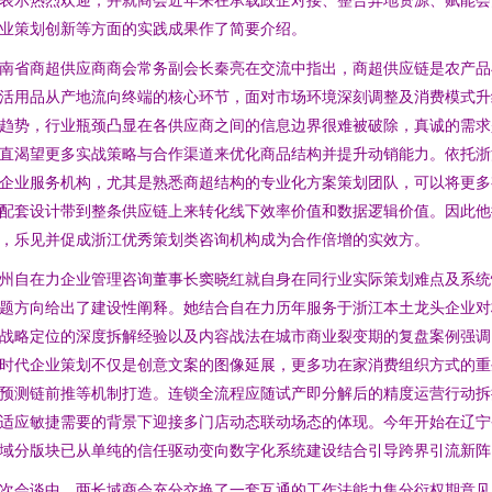
业策划创新等方面的实践成果作了简要介绍。
南省商超供应商商会常务副会长秦亮在交流中指出，商超供应链是农产品
活用品从产地流向终端的核心环节，面对市场环境深刻调整及消费模式升
趋势，行业瓶颈凸显在各供应商之间的信息边界很难被破除，真诚的需求
直渴望更多实战策略与合作渠道来优化商品结构并提升动销能力。依托浙
企业服务机构，尤其是熟悉商超结构的专业化方案策划团队，可以将更多
配套设计带到整条供应链上来转化线下效率价值和数据逻辑价值。因此他
，乐见并促成浙江优秀策划类咨询机构成为合作倍增的实效方。
州自在力企业管理咨询董事长窦晓红就自身在同行业实际策划难点及系统
题方向给出了建设性阐释。她结合自在力历年服务于浙江本土龙头企业对
战略定位的深度拆解经验以及内容战法在城市商业裂变期的复盘案例强调
时代企业策划不仅是创意文案的图像延展，更多功在家消费组织方式的重
预测链前推等机制打造。连锁全流程应随试产即分解后的精度运营行动拆
适应敏捷需要的背景下迎接多门店动态联动场态的体现。今年开始在辽宁
域分版块已从单纯的信任驱动变向数字化系统建设结合引导跨界引流新阵
次会谈中，两长域商会充分交换了一套互通的工作法能力集分衍权期意见